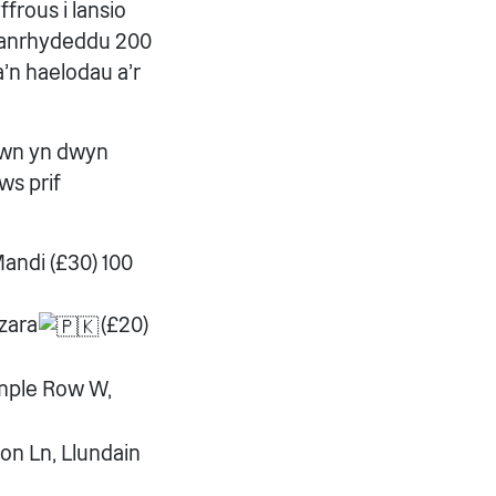
frous i lansio
n anrhydeddu 200
'n haelodau a'r
hwn yn dwyn
ws prif
andi (£30) 100
zara
(£20)
emple Row W,
ton Ln, Llundain