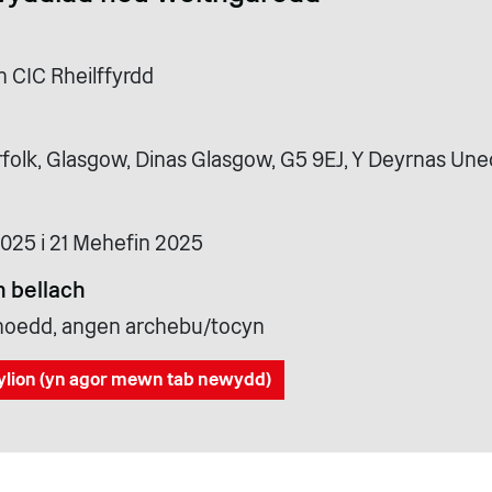
n CIC Rheilffyrdd
rfolk, Glasgow, Dinas Glasgow, G5 9EJ, Y Deyrnas Une
025 i 21 Mehefin 2025
 bellach
cyhoedd, angen archebu/tocyn
ylion (yn agor mewn tab newydd)