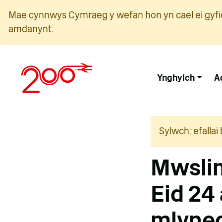
Neidio
Mae cynnwys Cymraeg y wefan hon yn cael ei gyfie
i'r
amdanynt.
cynnwys
Ynghylch
A
Sylwch: efalla
Mwslimi
Eid 24
mlynedd