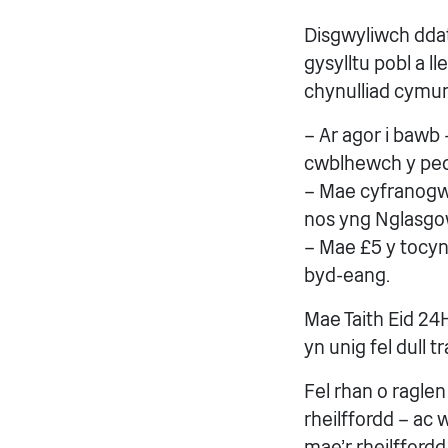
Disgwyliwch ddath
gysylltu pobl a 
chynulliad cymun
– Ar agor i bawb
cwblhewch y pe
– Mae cyfranogwy
nos yng Nglasgo
– Mae £5 y tocyn
byd-eang.
Mae Taith Eid 24
yn unig fel dull 
Fel rhan o ragle
rheilffordd – ac 
mae'r rheilffordd