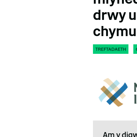
drwy u
chymu
TREFTADAETH
Am y dig