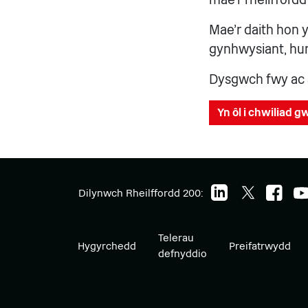
Mae'r daith hon y
gynhwysiant, hun
Dysgwch fwy ac 
Yn ôl i chwiliad 
Dilynwch Rheilffordd 200:
Telerau
Hygyrchedd
Preifatrwydd
defnyddio