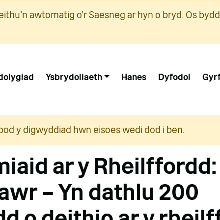
ithu'n awtomatig o'r Saesneg ar hyn o bryd. Os bydd
dolygiad
Ysbrydoliaeth
Hanes
Dyfodol
Gyr
i bod y digwyddiad hwn eisoes wedi dod i ben.
aid ar y Rheilffordd:
 awr – Yn dathlu 200
 o deithio ar y rheil