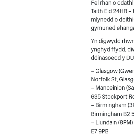
Fel rhan o ddathl
Taith Eid 24HR –
mlynedd o deithi
gymuned ehang
Yn digwydd rhwn
ynghyd ffydd, di
ddinasoedd y DU
– Glasgow (Gwen
Norfolk St, Glas
– Manceinion (Sa
635 Stockport R
– Birmingham (3
Birmingham B2 
– Llundain (8PM)
E7 9PB