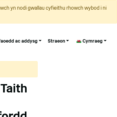
wch yn nodi gwallau cyfieithu rhowch wybod i ni
faoedd ac addysg
Straeon
Cymraeg
 Taith
ffordd