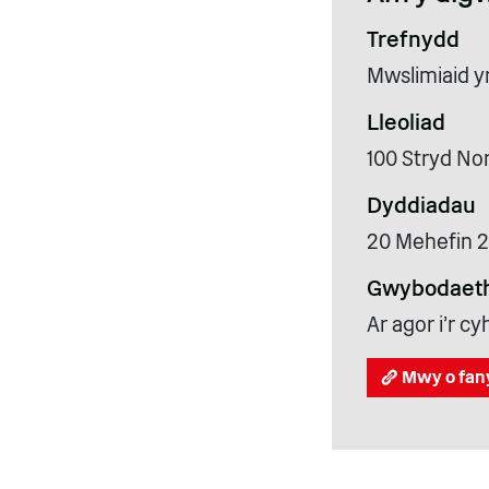
Trefnydd
Mwslimiaid y
Lleoliad
100 Stryd No
Dyddiadau
20 Mehefin 2
Gwybodaeth
Ar agor i'r 
Mwy o fan