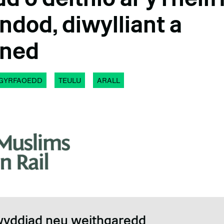
ndod, diwylliant a
ned
GYRFAOEDD
TEULU
ARALL
wyddiad neu weithgaredd