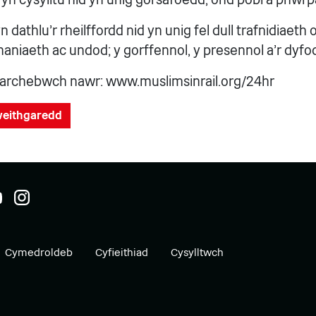
n dathlu'r rheilffordd nid yn unig fel dull trafnidiaeth
aniaeth ac undod; y gorffennol, y presennol a'r dyfod
archebwch nawr: www.muslimsinrail.org/24hr
gweithgaredd
Cymedroldeb
Cyfieithiad
Cysylltwch