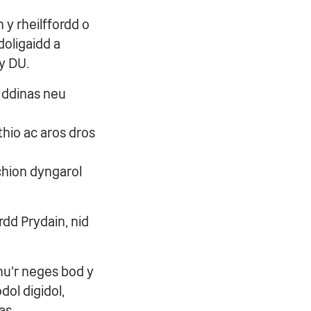
 y rheilffordd o
oligaidd a
y DU.
 ddinas neu
hio ac aros dros
chion dyngarol
dd Prydain, nid
hu'r neges bod y
dol digidol,
as.