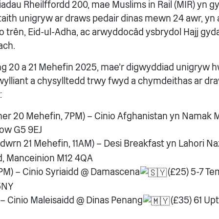
iadau Rheilffordd 200, mae Muslims in Rail (MIR) yn gyf
 taith unigryw ar draws pedair dinas mewn 24 awr, y
o trên, Eid-ul-Adha, ac arwyddocâd ysbrydol Hajj gyda
ach.
g 20 a 21 Mehefin 2025, mae'r digwyddiad unigryw 
wylliant a chysylltedd trwy fwyd a chymdeithas ar dra
:
er 20 Mehefin, 7PM) – Cinio Afghanistan yn Namak M
gow G5 9EJ
dwrn 21 Mehefin, 11AM) – Desi Breakfast yn Lahori Na
d, Manceinion M12 4QA
PM) – Cinio Syriaidd @ Damascena
(£25) 5-7 T
5NY
 – Cinio Maleisaidd @ Dinas Penang
(£35) 61 Up