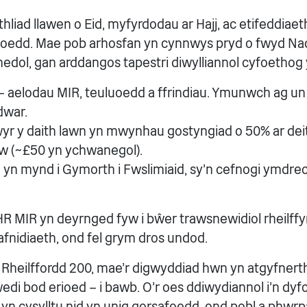
liad llawen o Eid, myfyrdodau ar Hajj, ac etifeddiaeth
lleoedd. Mae pob arhosfan yn cynnwys pryd o fwyd Nad
edol, gan arddangos tapestri diwylliannol cyfoethog 
 – aelodau MIR, teuluoedd a ffrindiau. Ymunwch ag un
dwar.
r y daith lawn yn mwynhau gostyngiad o 50% ar deit
w (~£50 yn ychwanegol).
 yn mynd i Gymorth i Fwslimiaid, sy'n cefnogi ymdre
HR MIR yn deyrnged fyw i bŵer trawsnewidiol rheilffyr
trafnidiaeth, ond fel grym dros undod.
n Rheilffordd 200, mae'r digwyddiad hwn yn atgyfnert
wedi bod erioed – i bawb. O'r oes ddiwydiannol i'n dyfo
 yn cysylltu nid yn unig gorsafoedd, ond pobl a phwrp