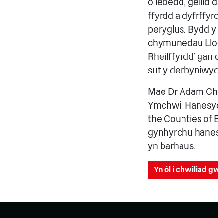
o leoedd, gellid 
ffyrdd a dyfrffy
peryglus. Bydd y
chymunedau Lloeg
Rheilffyrdd' gan
sut y derbyniwyd
Mae Dr Adam Cha
Ymchwil Hanesydd
the Counties of E
gynhyrchu hanes 
yn barhaus.
Yn ôl i chwiliad 