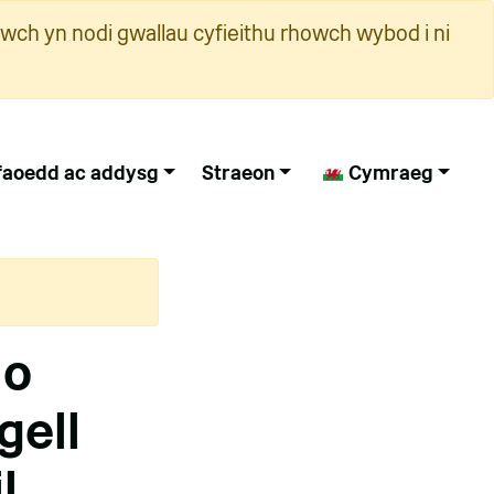
wch yn nodi gwallau cyfieithu rhowch wybod i ni
faoedd ac addysg
Straeon
Cymraeg
io
gell
l