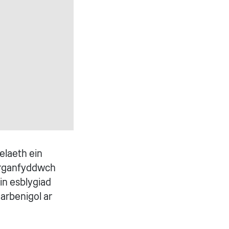
elaeth ein
 Darganfyddwch
in esblygiad
 arbenigol ar