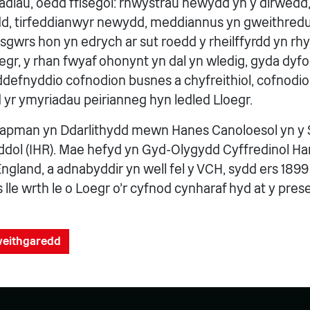
dadlau, oedd ffisegol: rhwystrau newydd yn y dirwedd,
rdd, tirfeddianwyr newydd, meddiannus yn gweithredu
 sgwrs hon yn edrych ar sut roedd y rheilffyrdd yn rh
r, y rhan fwyaf ohonynt yn dal yn wledig, gyda dyfo
 ddefnyddio cofnodion busnes a chyfreithiol, cofnodio
 yr ymyriadau peirianneg hyn ledled Lloegr.
pman yn Ddarlithydd mewn Hanes Canoloesol yn y S
ol (IHR). Mae hefyd yn Gyd-Olygydd Cyffredinol Han
ngland, a adnabyddir yn well fel y VCH, sydd ers 1899
lle wrth le o Loegr o'r cyfnod cynharaf hyd at y pre
gweithgaredd