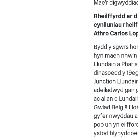
Mae'r digwyddia
Rheilffyrdd ar 
cynlluniau rheil
Athro Carlos Lo
Bydd y sgwrs hon 
hyn maen nhw'n 
Llundain a Pharis
dinasoedd y 19eg
Junction Llundain
adeiladwyd gan g
ac allan o Lundain
Gwlad Belg â Lloe
gyfer nwyddau a 
pob un yn ei ffo
ystod blynyddoed