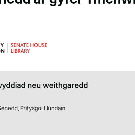
wyddiad neu weithgaredd
r Senedd, Prifysgol Llundain