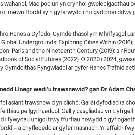
 wahanol. Mae pob un yn crynhoi gweledigaethau pe
rol mewn ffordd sy'n gyfarwydd i ni i gyd bron ddwy g
hro Hanes a Dyfodol Cymdeithasol ym Mhrifysgol Lan
Global Undergrounds: Exploring Cities Within (2016); C
don, Paris and the Nineteenth Century (2019); a'r Ro
ndbook of Social Futures (2022). O 2020 i 2024, gwa
 y Gymdeithas Ryngwladol ar gyfer Hanes Trafnidiaeth,
loedd Lloegr wedi'u trawsnewid? gan Dr Adam C
fel asiant trawsnewid yn cliché. Gallai dyfodiad (a choll
ithiau pellgyrhaeddol. Gall y casgliadau yn Llyfrgell 
d i fywydau unigol trwy ffurfiau newydd o gyflogaeth 
fordd – a chyfleoedd ar gyfer masnach. Yr effaith fw