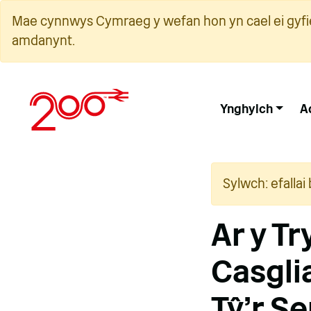
Neidio
Mae cynnwys Cymraeg y wefan hon yn cael ei gyfie
i'r
amdanynt.
cynnwys
Ynghylch
A
Sylwch: efalla
Ar y T
Casgli
Tŷ'r S