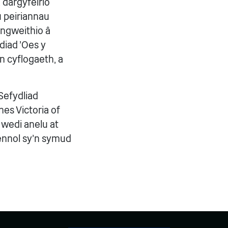
 dargyfeirio
 peiriannau
yngweithio â
diad 'Oes y
n cyflogaeth, a
efydliad
es Victoria of
 wedi anelu at
sennol sy'n symud