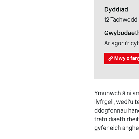
Dyddiad
12 Tachwedd
Gwybodaeth
Ar agor i'r 
Mwy o fan
Ymunwch â ni am 
llyfrgell, wedi'u
ddogfennau hanes
trafnidiaeth rhei
gyfer eich anghe