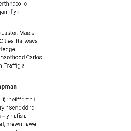
rthnasol o
anrif yn
caster. Mae ei
ities, Railways,
utledge
sanaethodd Carlos
 Traffig a
hapman
i) rheilffordd i
Tŷ'r Senedd roi
– y nafis a
yaf, mewn llawer