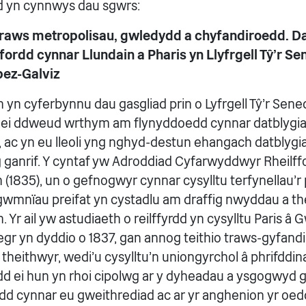
d yn cynnwys dau sgwrs:
draws metropolisau, gwledydd a chyfandiroedd. 
ffordd cynnar Llundain a Pharis yn Llyfrgell Tŷ'r S
pez-Galviz
yn cyferbynnu dau gasgliad prin o Lyfrgell Tŷ'r Sened
ei ddweud wrthym am flynyddoedd cynnar datblygiad
, ac yn eu lleoli yng nghyd-destun ehangach datblygia
 ganrif. Y cyntaf yw Adroddiad Cyfarwyddwyr Rheilf
 (1835), un o gefnogwyr cynnar cysylltu terfynellau'r p
wmnïau preifat yn cystadlu am draffig nwyddau a t
. Yr ail yw astudiaeth o reilffyrdd yn cysylltu Paris â 
gr yn dyddio o 1837, gan annog teithio traws-gyfandir
theithwyr, wedi'u cysylltu'n uniongyrchol â phrifddin
rdd ei hun yn rhoi cipolwg ar y dyheadau a ysgogwyd g
d cynnar eu gweithrediad ac ar yr anghenion yr oedd