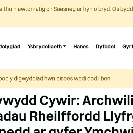
ithu'n awtomatig o'r Saesneg ar hyn o bryd. Os bydd
dolygiad
Ysbrydoliaeth
Hanes
Dyfodol
Gyr
i bod y digwyddiad hwn eisoes wedi dod i ben.
rywydd Cywir: Archwil
adau Rheilffordd Llyfr
enedd ar gyfer Ymchwi