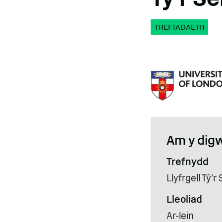
TREFTADAETH
Am y dig
Trefnydd
Llyfrgell Tŷ'
Lleoliad
Ar-lein