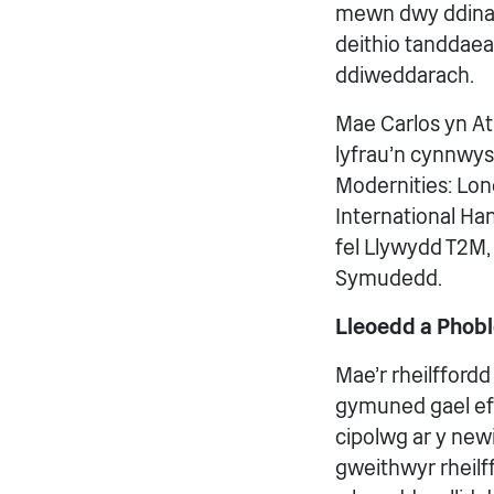
mewn dwy ddinas
deithio tanddaea
ddiweddarach.
Mae Carlos yn At
lyfrau'n cynnwys 
Modernities: Lon
International Ha
fel Llywydd T2M,
Symudedd.
Lleoedd a Phob
Mae'r rheilffordd 
gymuned gael effe
cipolwg ar y newi
gweithwyr rheilf