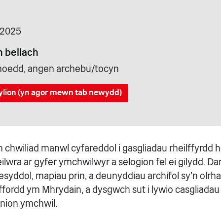
 2025
 bellach
cyhoedd, angen archebu/tocyn
ylion (yn agor mewn tab newydd)
chwiliad manwl cyfareddol i gasgliadau rheilffyrdd h
 teilwra ar gyfer ymchwilwyr a selogion fel ei gilydd.
yddol, mapiau prin, a deunyddiau archifol sy'n olrha
lffordd ym Mhrydain, a dysgwch sut i lywio casgliadau
nion ymchwil.