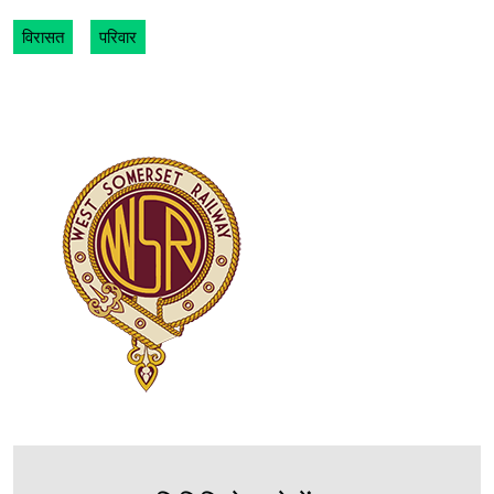
विरासत
परिवार