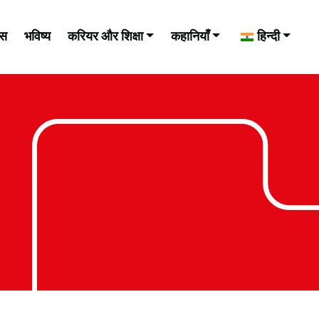
ास
भविष्य
करियर और शिक्षा
कहानियाँ
हिन्दी
फोटो: अल्ज़ाइमर रिसर्च यूके