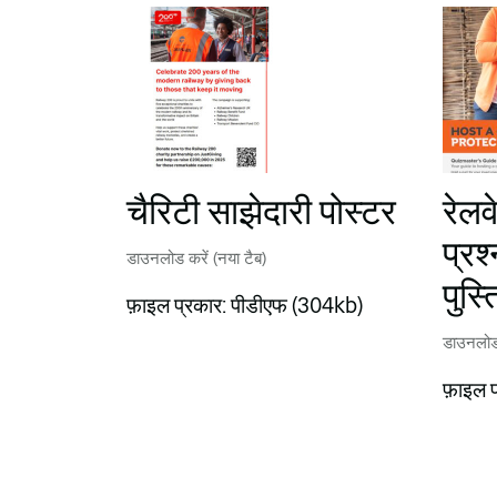
चैरिटी साझेदारी पोस्टर
रेलव
प्रश्
डाउनलोड करें (नया टैब)
पुस्
फ़ाइल प्रकार: पीडीएफ (304kb)
डाउनलोड 
फ़ाइल 