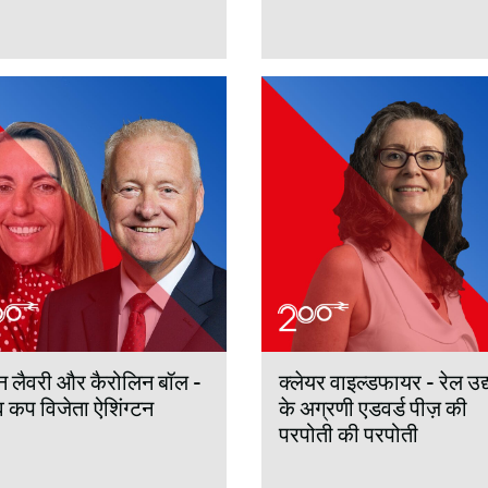
न लैवरी और कैरोलिन बॉल -
क्लेयर वाइल्डफायर - रेल उद्
व कप विजेता ऐशिंग्टन
के अग्रणी एडवर्ड पीज़ की
परपोती की परपोती