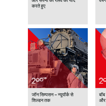
और सपनों की रेलवे को याद
वर्ष
करते हुए
जॉन सिम्पसन – न्यूयॉर्क से
बॉब 
शिल्डन तक
और 