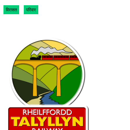
विरासत
परिवार