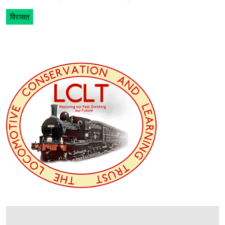
विरासत