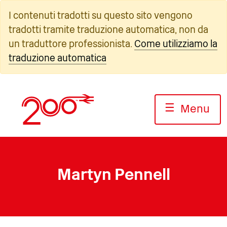
Vai
I contenuti tradotti su questo sito vengono
al
tradotti tramite traduzione automatica, non da
contenuto
un traduttore professionista.
Come utilizziamo la
traduzione automatica
☰
Menu
Martyn Pennell