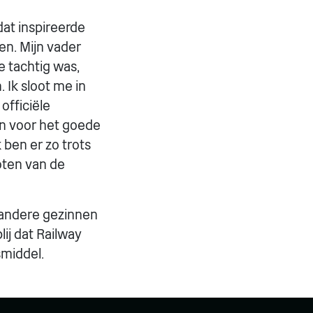
at inspireerde
en. Mijn vader
de tachtig was,
 Ik sloot me in
officiële
n voor het goede
ben er zo trots
oten van de
t andere gezinnen
lij dat Railway
middel.