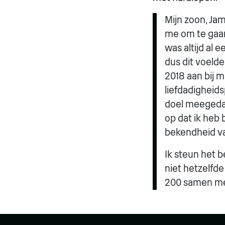
Mijn zoon, Ja
me om te gaan
was altijd al 
dus dit voeld
2018 aan bij m
liefdadigheid
doel meegedaa
op dat ik heb
bekendheid va
Ik steun het b
niet hetzelfde
200 samen me