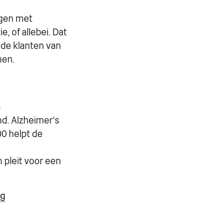
jgen met
 of allebei. Dat
 de klanten van
nen.
s
nd. Alzheimer's
00 helpt de
 pleit voor een
ng