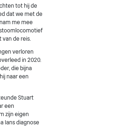
hten tot hij de
oed dat we met de
er nam me mee
 stoomlocomotief
 van de reis.
ingen verloren
overleed in 2020.
er, die bijna
hij naar een
steunde Stuart
ar een
m zijn eigen
na Ians diagnose