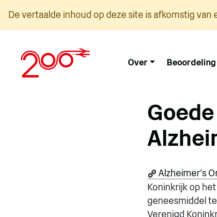
Overslaan
De vertaalde inhoud op deze site is afkomstig van 
naar
inhoud
Over
Beoordeling
Goede 
Alzhei
Alzheimer's 
Koninkrijk op he
geneesmiddel te 
Verenigd Koninkri