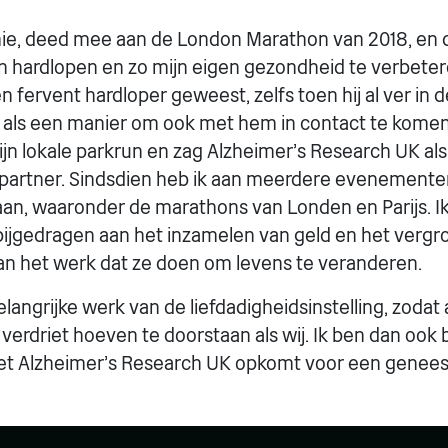
mie, deed mee aan de London Marathon van 2018, en d
 hardlopen en zo mijn eigen gezondheid te verbeter
een fervent hardloper geweest, zelfs toen hij al ver in 
e als een manier om ook met hem in contact te komen.
ijn lokale parkrun en zag Alzheimer's Research UK als 
spartner. Sindsdien heb ik aan meerdere evenemente
n, waaronder de marathons van Londen en Parijs. Ik 
 bijgedragen aan het inzamelen van geld en het vergr
n het werk dat ze doen om levens te veranderen.
elangrijke werk van de liefdadigheidsinstelling, zoda
 verdriet hoeven te doorstaan als wij. Ik ben dan ook b
t Alzheimer's Research UK opkomt voor een genees