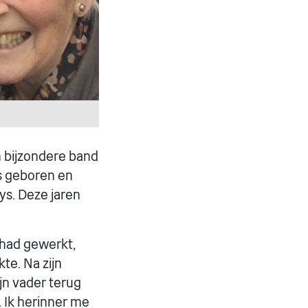
n bijzondere band
is geboren en
ys. Deze jaren
s had gewerkt,
te. Na zijn
jn vader terug
 Ik herinner me