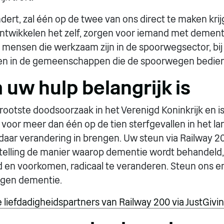
ndert, zal één op de twee van ons direct te maken kri
twikkelen het zelf, zorgen voor iemand met dementie,
de mensen die werkzaam zijn in de spoorwegsector, bij
n in de gemeenschappen die de spoorwegen bedie
uw hulp belangrijk is
rootste doodsoorzaak in het Verenigd Koninkrijk en i
 voor meer dan één op de tien sterfgevallen in het la
daar verandering in brengen. Uw steun via Railway 2
stelling de manier waarop dementie wordt behandeld,
 en voorkomen, radicaal te veranderen. Steun ons en
gen dementie.
 liefdadigheidspartners van Railway 200 via JustGivi