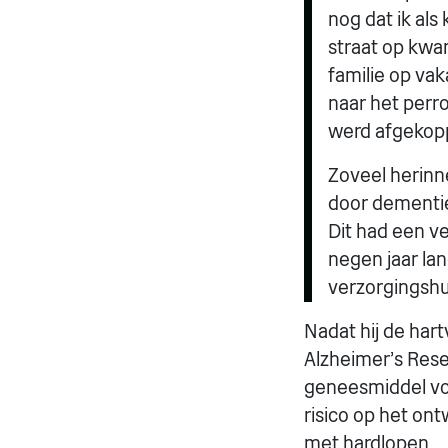
nog dat ik al
straat op kwa
familie op va
naar het perr
werd afgekopp
Zoveel herinn
door dementie
Dit had een v
negen jaar la
verzorgingshu
Nadat hij de har
Alzheimer's Res
geneesmiddel voo
risico op het on
met hardlopen.