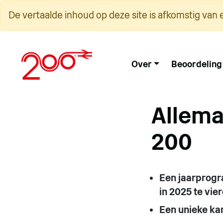
Overslaan
De vertaalde inhoud op deze site is afkomstig van 
naar
inhoud
Over
Beoordeling
Allema
200
Een jaarprogr
in 2025 te vie
Een unieke ka