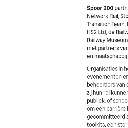
Spoor 200
partn
Network Rail, Sto
Transition Team, 
HS2 Ltd, de Railw
Railway Museum 
met partners van
en maatschappij
Organisaties in 
evenementen e
beheerders van 
zij hun rol kunne
publiek, of schoo
om een carrière
gecommitteerd aa
toolkits, een st