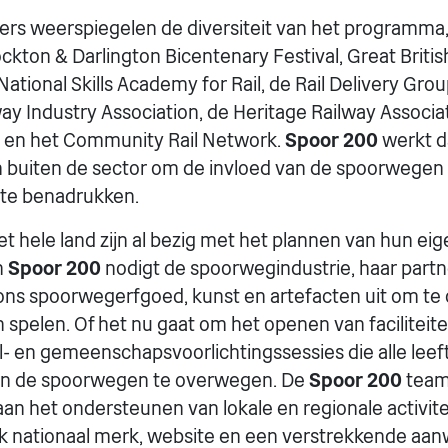
ers weerspiegelen de diversiteit van het programma
ckton & Darlington Bicentenary Festival, Great Britis
National Skills Academy for Rail, de Rail Delivery Grou
ay Industry Association, de Heritage Railway Associat
en het Community Rail Network.
Spoor 200
werkt d
 buiten de sector om de invloed van de spoorwegen 
 te benadrukken.
het hele land zijn al bezig met het plannen van hun e
n
Spoor 200
nodigt de spoorwegindustrie, haar partn
ons spoorwegerfgoed, kunst en artefacten uit om t
n spelen. Of het nu gaat om het openen van faciliteit
l- en gemeenschapsvoorlichtingssessies die alle leeft
 in de spoorwegen te overwegen. De
Spoor 200
team 
n het ondersteunen van lokale en regionale activite
erk nationaal merk, website en een verstrekkende aa