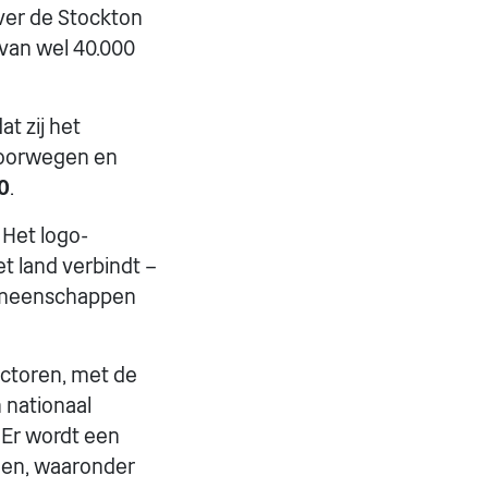
er de Stockton
 van wel 40.000
t zij het
poorwegen en
0
.
 Het logo-
et land verbindt –
gemeenschappen
ctoren, met de
 nationaal
 Er wordt een
ogen, waaronder