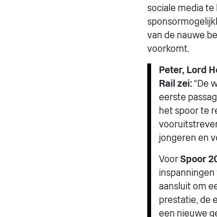
sociale media te
sponsormogelijkh
van de nauwe bet
voorkomt.
Peter, Lord 
Rail zei:
“De w
eerste passagi
het spoor te 
vooruitstreven
jongeren en v
Voor
Spoor 2
inspanningen v
aansluit om ee
prestatie, de 
een nieuwe ge