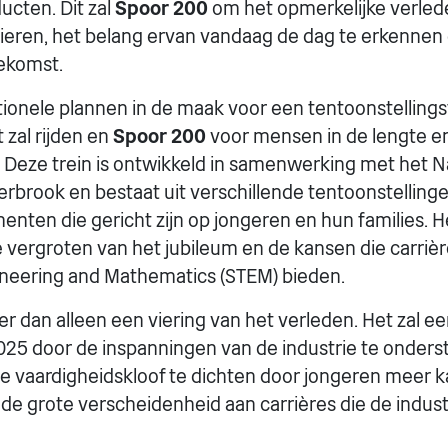
cten. Dit zal
Spoor 200
om het opmerkelijke verled
eren, het belang ervan vandaag de dag te erkennen 
oekomst.
ationele plannen in de maak voor een tentoonstellings
zal rijden en
Spoor 200
voor mensen in de lengte e
. Deze trein is ontwikkeld in samenwerking met het N
brook en bestaat uit verschillende tentoonstelling
menten die gericht zijn op jongeren en hun families. 
e vergroten van het jubileum en de kansen die carrièr
ineering and Mathematics (STEM) bieden.
r dan alleen een viering van het verleden. Het zal e
025 door de inspanningen van de industrie te onders
 vaardigheidskloof te dichten door jongeren meer k
 de grote verscheidenheid aan carrières die de indust