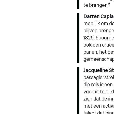
te brengen.”
Darren Caplan
moeilijk om d
blijven brenge
1825. Spoorne
ook een crucia
banen, het b
gemeenschap
Jacqueline St
passagierstre
die reis is e
vooruit te bl
zien dat de i
met een activ
talent dat bi