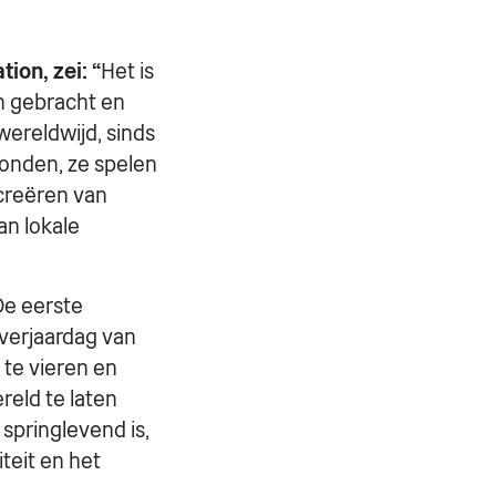
ion, zei: “
Het is
n gebracht en
wereldwijd, sinds
onden, ze spelen
 creëren van
n lokale
e eerste
 verjaardag van
 te vieren en
reld te laten
springlevend is,
teit en het