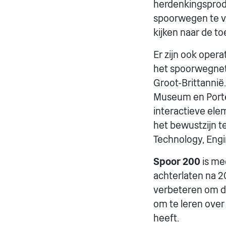
herdenkingsprodu
spoorwegen te vi
kijken naar de t
Er zijn ook oper
het spoorwegnet 
Groot-Brittannië
Museum en Porter
interactieve ele
het bewustzijn t
Technology, Eng
Spoor 200
is mee
achterlaten na 2
verbeteren om de
om te leren over
heeft.