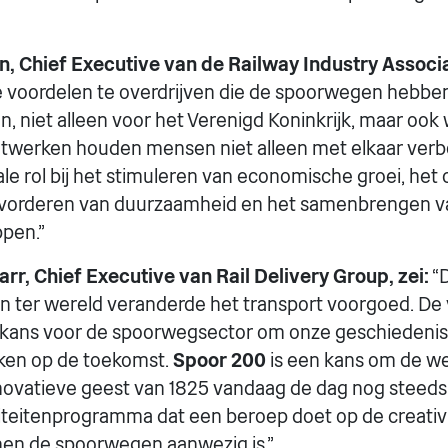
, Chief Executive van de Railway Industry Associat
e voordelen te overdrijven die de spoorwegen hebbe
n, niet alleen voor het Verenigd Koninkrijk, maar ook 
twerken houden mensen niet alleen met elkaar verb
le rol bij het stimuleren van economische groei, het
evorderen van duurzaamheid en het samenbrengen va
pen.”
arr, Chief Executive van Rail Delivery Group, zei:
“D
in ter wereld veranderde het transport voorgoed. De
en kans voor de spoorwegsector om onze geschiedenis
ikken op de toekomst.
Spoor 200
is een kans om de we
nnovatieve geest van 1825 vandaag de dag nog steeds 
iteitenprogramma dat een beroep doet op de creativi
nnen de spoorwegen aanwezig is.”