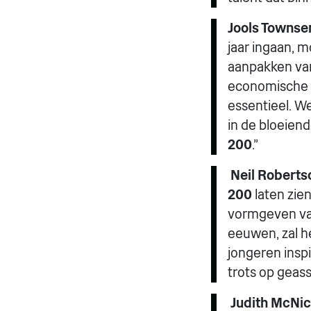
Jools Townse
jaar ingaan, 
aanpakken van
economische 
essentieel. We
in de bloeie
200
.”
Neil Robertso
200
laten zie
vormgeven van
eeuwen, zal h
jongeren insp
trots op geas
Judith McNic