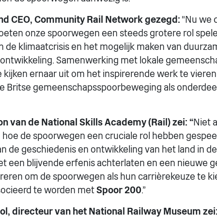
nd CEO, Community Rail Network
gezegd:
"Nu we 
moeten onze spoorwegen een steeds grotere rol spelen
 de klimaatcrisis en het mogelijk maken van duurzam
ontwikkeling. Samenwerking met lokale gemeenscha
 kijken ernaar uit om het inspirerende werk te vieren
nde Britse gemeenschapsspoorbeweging als onderdee
n van de National Skills Academy (Rail) zei: “
Niet a
n hoe de spoorwegen een cruciale rol hebben gespeel
 de geschiedenis en ontwikkeling van het land in d
et een blijvende erfenis achterlaten en een nieuwe g
ireren om de spoorwegen als hun carrièrekeuze te ki
socieerd te worden met
Spoor 200
.”
ol, directeur van het National Railway Museum zei: