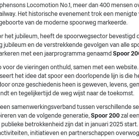
phensons Locomotion No.1, meer dan 400 mensen ov
ailway. Het historische evenement trok een menigte
geboorte van de moderne spoorweg markeerde.
or het jubileum, heeft de spoorwegsector bevestigd da
g jubileum en de verstrekkende gevolgen van alle s
 markeren met een jaarprogramma genaamd
Spoor 20
go voor de vieringen onthuld, samen met een website.
ert het idee dat spoor een doorlopende lijn is die h
 door onze geschiedenis heen is geweven, levens, 
ndt en tegelijkertijd de weg wijst naar de toekomst.
 een samenwerkingsverband tussen verschillende se
pireren van de volgende generatie,
Spoor 200
zal een
ublieke betrokkenheid zijn dat in januari 2025 start.
activiteiten, initiatieven en partnerschappen overw