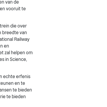
en van de
en vooruit te
trein die over
n breedte van
ational Railway
en en
Het zal helpen om
es in Science,
en echte erfenis
teunen en te
ansen te bieden
rie te bieden