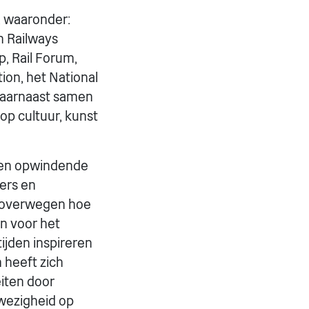
, waaronder:
h Railways
p, Rail Forum,
ion, het National
aarnaast samen
op cultuur, kunst
igen opwindende
ers en
e overwegen hoe
en voor het
ijden inspireren
heeft zich
iten door
nwezigheid op