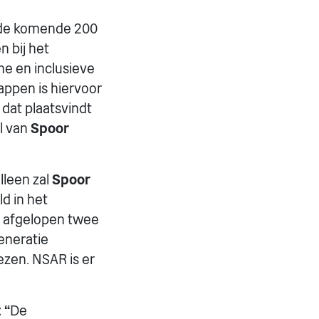
de komende 200
 bij het
e en inclusieve
ppen is hiervoor
 dat plaatsvindt
l van
Spoor
lleen zal
Spoor
d in het
e afgelopen twee
eneratie
ezen. NSAR is er
 “
De