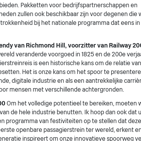
 bieden. Pakketten voor bedrijfspartnerschappen en
eden zullen ook beschikbaar zijn voor degenen die w
rokkenheid bij het nationale programma dat eens in
Hendy van Richmond Hill, voorzitter van Railway 2
ereld veranderde voorgoed in 1825 en de 200e verja
erstreinreis is een historische kans om de relatie va
resetten. Het is onze kans om het spoor te presentere
de, digitale industrie en als een aantrekkelijke carri
oor mensen met verschillende achtergronden.
00
Om het volledige potentieel te bereiken, moeten 
an de hele industrie benutten. Ik hoop dan ook dat u 
n programma van festiviteiten op te stellen dat deze
eerste openbare passagierstrein ter wereld, erkent en 
neratie inspireert om onze innovatieve spoorweg ve