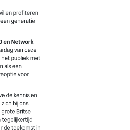
illen profiteren
 een generatie
00 en Network
ardag van deze
n het publiek met
n als een
èreoptie voor
we de kennis en
zich bij ons
 grote Britse
tegelijkertijd
r de toekomst in