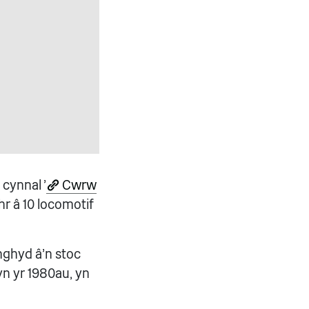
cynnal '
Cwrw
r â 10 locomotif
nghyd â'n stoc
n yr 1980au, yn