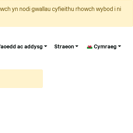
wch yn nodi gwallau cyfieithu rhowch wybod i ni
faoedd ac addysg
Straeon
Cymraeg