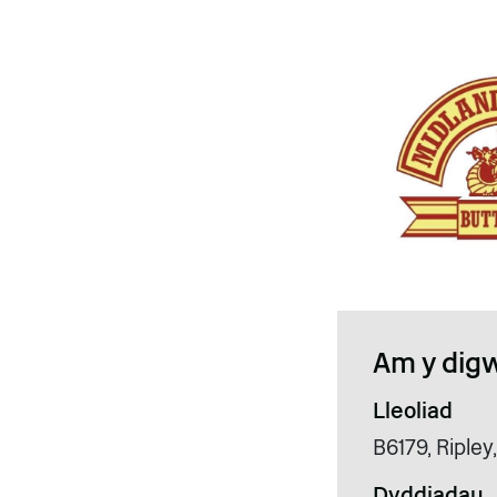
Am y dig
Lleoliad
B6179, Riple
Dyddiadau