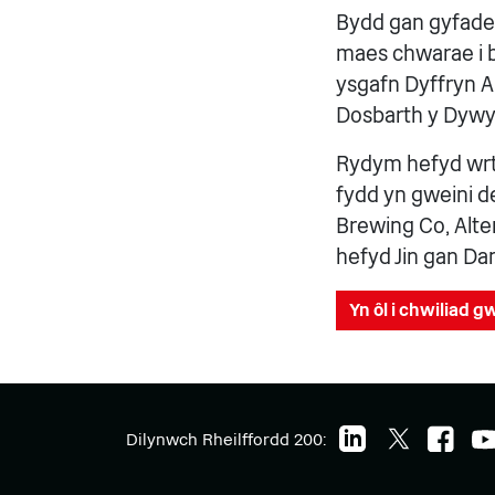
Bydd gan gyfadei
maes chwarae i bl
ysgafn Dyffryn A
Dosbarth y Dywy
Rydym hefyd wrth
fydd yn gweini d
Brewing Co, Alt
hefyd Jin gan Dan
Yn ôl i chwiliad 
Dilynwch Rheilffordd 200: