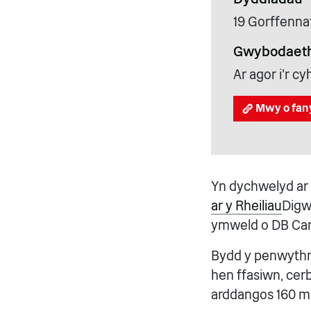
19 Gorffenna
Gwybodaeth
Ar agor i'r 
Mwy o fan
Yn dychwelyd ar 
ar y Rheiliau
Digw
ymweld o DB Car
Bydd y penwythno
hen ffasiwn, cer
arddangos 160 m