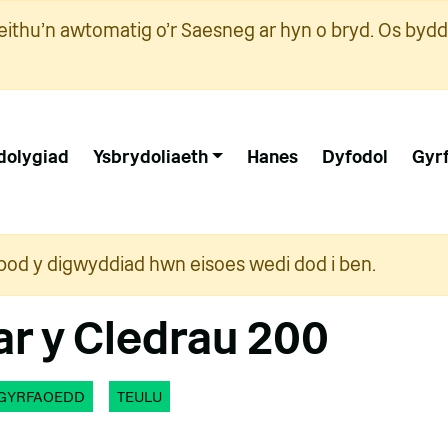
ithu'n awtomatig o'r Saesneg ar hyn o bryd. Os bydd
dolygiad
Ysbrydoliaeth
Hanes
Dyfodol
Gyr
i bod y digwyddiad hwn eisoes wedi dod i ben.
r y Cledrau 200
GYRFAOEDD
TEULU