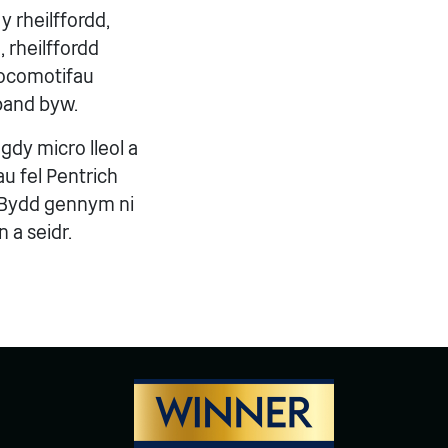
 rheilffordd,
, rheilffordd
Locomotifau
band byw.
dy micro lleol a
u fel Pentrich
 Bydd gennym ni
 a seidr.