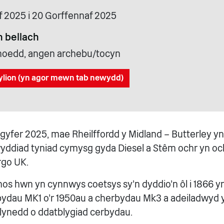
f 2025 i 20 Gorffennaf 2025
 bellach
cyhoedd, angen archebu/tocyn
ylion (yn agor mewn tab newydd)
gyfer 2025, mae Rheilffordd y Midland – Butterley yn 
yddiad tyniad cymysg gyda Diesel a Stêm ochr yn och
go UK.
s hwn yn cynnwys coetsys sy'n dyddio'n ôl i 1866 y
bydau MK1 o'r 1950au a cherbydau Mk3 a adeiladwyd y
lynedd o ddatblygiad cerbydau.