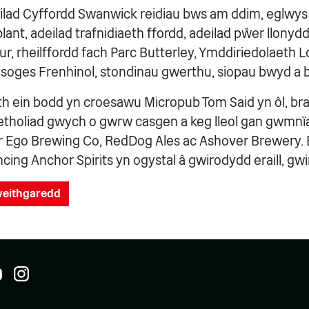
lad Cyffordd Swanwick reidiau bws am ddim, eglwys y
ant, adeilad trafnidiaeth ffordd, adeilad pŵer llonydd
ur, rheilffordd fach Parc Butterley, Ymddiriedolaeth 
soges Frenhinol, stondinau gwerthu, siopau bwyd a 
 ein bodd yn croesawu Micropub Tom Said yn ôl, brag
etholiad gwych o gwrw casgen a keg lleol gan gwmnïa
er Ego Brewing Co, RedDog Ales ac Ashover Brewery.
cing Anchor Spirits yn ogystal â gwirodydd eraill, gwin
gweithgaredd