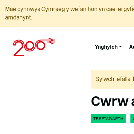
Neidio
Mae cynnwys Cymraeg y wefan hon yn cael ei gyfie
i'r
amdanynt.
cynnwys
Ynghylch
A
Sylwch: efalla
Cwrw a
TREFTADAETH