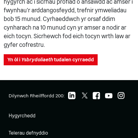
hygyrch ac i sicrhau profiad o ansawdd ac amser i
fwynhau'r arddangosfeydd, trefnir ymweliadau
bob 15 munud. Cyrhaeddwch yr orsaf ddim
cynharach na 10 munud cyn yr amser a nodir ar
eich tocyn. Sicrhewch fod eich tocyn wrth law ar
gyfer cofrestru.
Yn ôl i
Ysbrydoliaeth
tudalen cyrraedd
Dilynwch Rheilffordd 200:
Hygyrchedd
Telerau defnyddio