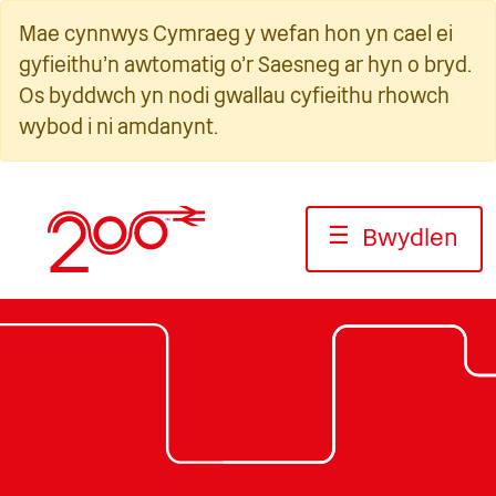
Neidio
Mae cynnwys Cymraeg y wefan hon yn cael ei
i'r
gyfieithu'n awtomatig o'r Saesneg ar hyn o bryd.
cynnwys
Os byddwch yn nodi gwallau cyfieithu rhowch
wybod i ni amdanynt.
☰
Bwydlen
Llun: Jack Boskett/Rheilffordd 200
Llun: Jack Boskett/Railway200
Llun: Jack Boskett/Railway200