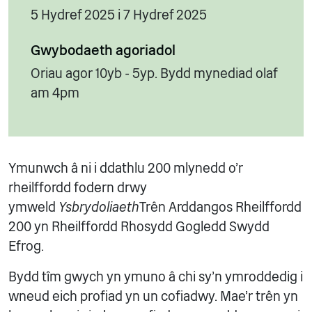
5 Hydref 2025 i 7 Hydref 2025
Gwybodaeth agoriadol
Oriau agor 10yb - 5yp. Bydd mynediad olaf
am 4pm
Ymunwch â ni i ddathlu 200 mlynedd o'r
rheilffordd fodern drwy
ymweld
Ysbrydoliaeth
Trên Arddangos Rheilffordd
200 yn Rheilffordd Rhosydd Gogledd Swydd
Efrog.
Bydd tîm gwych yn ymuno â chi sy'n ymroddedig i
wneud eich profiad yn un cofiadwy. Mae'r trên yn