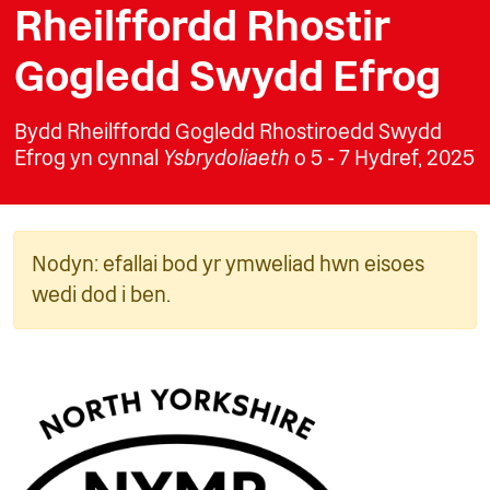
Rheilffordd Rhostir
Gogledd Swydd Efrog
Bydd Rheilffordd Gogledd Rhostiroedd Swydd
Efrog yn cynnal
Ysbrydoliaeth
o 5 - 7 Hydref, 2025
Nodyn: efallai bod yr ymweliad hwn eisoes
wedi dod i ben.