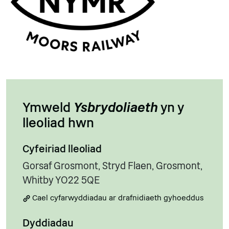
Ymweld
Ysbrydoliaeth
yn y
lleoliad hwn
Cyfeiriad lleoliad
Gorsaf Grosmont, Stryd Flaen, Grosmont,
Whitby YO22 5QE
Cael cyfarwyddiadau ar drafnidiaeth gyhoeddus
Dyddiadau