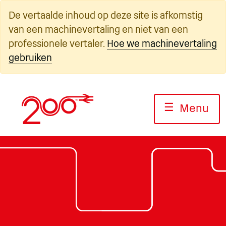
Overslaan
De vertaalde inhoud op deze site is afkomstig
naar
van een machinevertaling en niet van een
inhoud
professionele vertaler.
Hoe we machinevertaling
gebruiken
☰
Menu
Foto: Jack Boskett/Railway 200
Foto: Jack Boskett/Railway200
Foto: Jack Boskett/Railway200